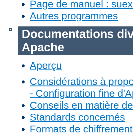
Page de manuel : sue
Autres programmes
Documentations div
Apache
Aperçu
Considérations à prop
- Configuration fine d'
Conseils en matière de
Standards concernés
Formats de chiffremen