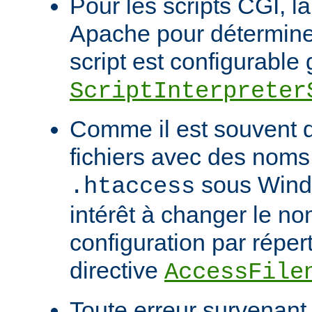
Pour les scripts CGI, l
Apache pour déterminer
script est configurable 
ScriptInterpreter
Comme il est souvent di
fichiers avec des noms
sous Windo
.htaccess
intérêt à changer le no
configuration par répert
directive
AccessFile
Toute erreur survenant