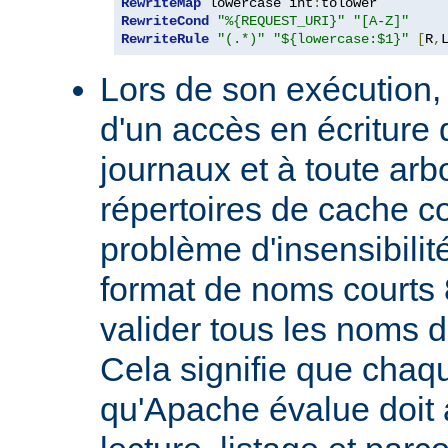
RewriteMap
 lowercase int
:
RewriteCond
"%{REQUEST_URI}"
"[A-Z]"
RewriteRule
"(.*)"
"${lowercase:$1}"
[
R
,
Lors de son exécution,
d'un accès en écriture 
journaux et à toute ar
répertoires de cache co
problème d'insensibilit
format de noms courts 
valider tous les noms 
Cela signifie que chaqu
qu'Apache évalue doit a