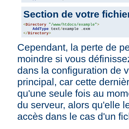
Section de votre fichi
<
Directory
"/www/htdocs/example"
>
AddType
 text
/
example 
.
</
Directory
>
Cependant, la perte de p
moindre si vous définissez
dans la configuration de v
principal, car cette derni
qu'une seule fois au mo
du serveur, alors qu'elle 
accès dans le cas d'un fi