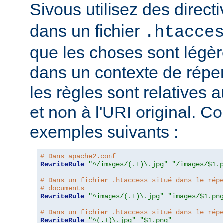
Sivous utilisez des direct
dans un fichier
.htacce
que les choses sont légèr
dans un contexte de répert
les règles sont relatives a
et non à l'URI original. C
exemples suivants :
# Dans apache2.conf
RewriteRule
"^/images/(.+)\.jpg"
"/images/$1.
# Dans un fichier .htaccess situé dans le rép
# documents
RewriteRule
"^images/(.+)\.jpg"
"images/$1.pn
# Dans un fichier .htaccess situé dans le rép
RewriteRule
"^(.+)\.jpg"
"$1.png"