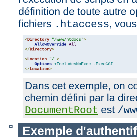
définition de toute autre 
fichiers
, vous
.htaccess
<
Directory
"/www/htdocs"
>
AllowOverride
All
</
Directory
>
<
Location
"/"
>
Options
+IncludesNoExec
-ExecCGI
</
Location
>
Dans cet exemple, on co
chemin défini par la dire
est
DocumentRoot
/ww
Exemple d'authentif