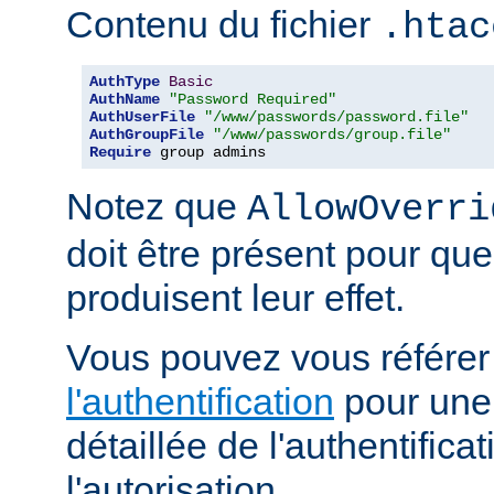
Contenu du fichier
.htac
AuthType
Basic
AuthName
"Password Required"
AuthUserFile
"/www/passwords/password.file"
AuthGroupFile
"/www/passwords/group.file"
Require
 group admins
Notez que
AllowOverri
doit être présent pour que
produisent leur effet.
Vous pouvez vous référe
l'authentification
pour une 
détaillée de l'authentificat
l'autorisation.