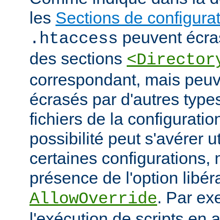
les
Sections de configura
peuvent écras
.htaccess
des sections
<Director
correspondant, mais peu
écrasés par d'autres type
fichiers de la configuratio
possibilité peut s'avérer u
certaines configurations
présence de l'option libér
. Par ex
AllowOverride
l'exécution de scripts en a