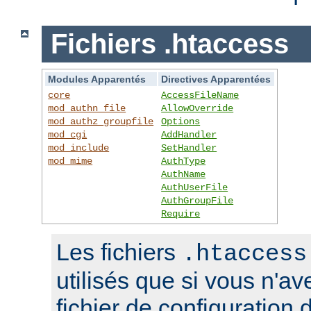
Fichiers .htaccess
Modules Apparentés
Directives Apparentées
core
AccessFileName
mod_authn_file
AllowOverride
mod_authz_groupfile
Options
mod_cgi
AddHandler
mod_include
SetHandler
mod_mime
AuthType
AuthName
AuthUserFile
AuthGroupFile
Require
Les fichiers
.htaccess
utilisés que si vous n'a
fichier de configuration 