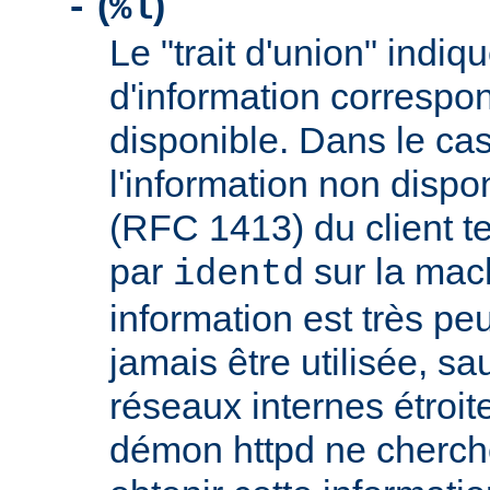
(
)
-
%l
Le "trait d'union" indiq
d'information correspo
disponible. Dans le cas
l'information non dispon
(RFC 1413) du client t
par
sur la mach
identd
information est très peu
jamais être utilisée, sa
réseaux internes étroit
démon httpd ne cherche