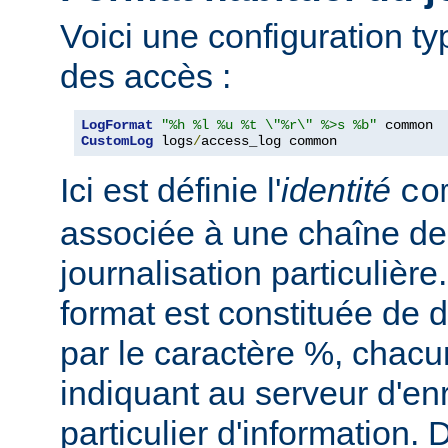
Voici une configuration ty
des accès :
LogFormat
"%h %l %u %t \"%r\" %>s %b"
CustomLog
 logs
/
access_log common
Ici est définie l'
identité
co
associée à une chaîne de
journalisation particulièr
format est constituée de d
par le caractère %, chacu
indiquant au serveur d'en
particulier d'information.