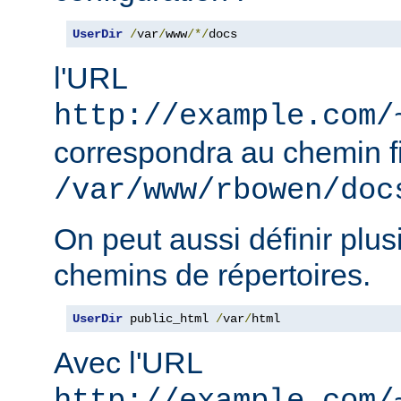
UserDir
/
var
/
www
/*/
docs
l'URL
http://example.com/
correspondra au chemin f
/var/www/rbowen/doc
On peut aussi définir plus
chemins de répertoires.
UserDir
 public_html 
/
var
/
html
Avec l'URL