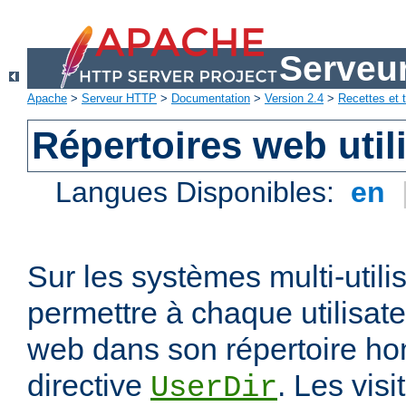
Serveu
Apache
>
Serveur HTTP
>
Documentation
>
Version 2.4
>
Recettes et t
Répertoires web util
Langues Disponibles:
en
Sur les systèmes multi-utili
permettre à chaque utilisate
web dans son répertoire hom
directive
. Les vis
UserDir