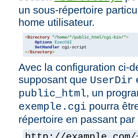
un sous-répertoire particul
home utilisateur.
<
Directory
"/home/*/public_html/cgi-bin/"
>
Options
ExecCGI
SetHandler
</
Directory
>
Avec la configuration ci-d
supposant que
e
UserDir
, un prog
public_html
pourra êtr
exemple.cgi
répertoire en passant par 
http://example.com/