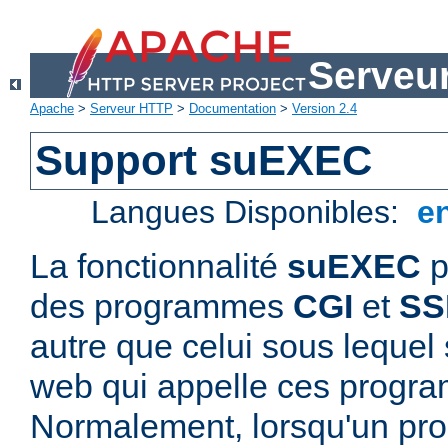
Serveu
Apache
>
Serveur HTTP
>
Documentation
>
Version 2.4
Support suEXEC
Langues Disponibles:
e
La fonctionnalité
suEXEC
p
des programmes
CGI
et
SS
autre que celui sous lequel 
web qui appelle ces progr
Normalement, lorsqu'un p