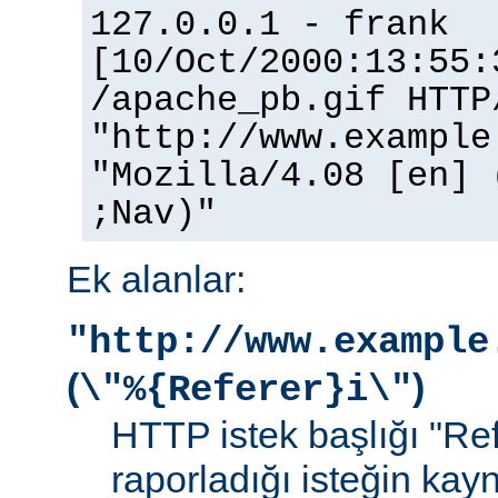
127.0.0.1 - frank
[10/Oct/2000:13:55:
/apache_pb.gif HTTP
"http://www.example
"Mozilla/4.08 [en] 
;Nav)"
Ek alanlar:
"http://www.example
(
)
\"%{Referer}i\"
HTTP istek başlığı "Ref
raporladığı isteğin kay