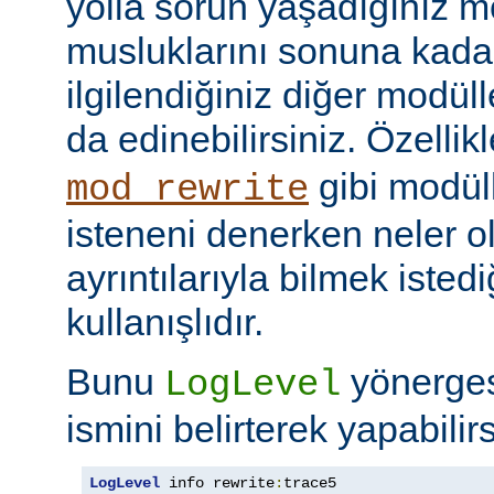
yolla sorun yaşadığınız mo
musluklarını sonuna kadar 
ilgilendiğiniz diğer modüller
da edinebilirsiniz. Özellik
gibi modül
mod_rewrite
isteneni denerken neler olu
ayrıntılarıyla bilmek iste
kullanışlıdır.
Bunu
yönerge
LogLevel
ismini belirterek yapabilirs
LogLevel
 info rewrite
:
trace5