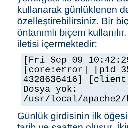
kullanarak günlüklenen de
özelleştirebilirsiniz. Bir 
öntanımlı biçem kullanılır.
iletisi içermektedir:
[Fri Sep 09 10:42:2
[core:error] [pid 3
4328636416] [client
Dosya yok:
/usr/local/apache2/
Günlük girdisinin ilk öğesi 
tarih ve saatten oluşur. İki