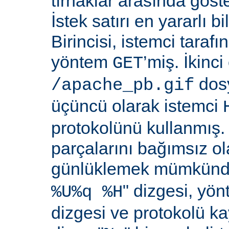
tırnaklar arasında göste
İstek satırı en yararlı bi
Birincisi, istemci taraf
yöntem
’miş. İkinci
GET
dosy
/apache_pb.gif
üçüncü olarak istemci
protokolünü kullanmış. İ
parçalarını bağımsız o
günlüklemek mümkündü
" dizgesi, yön
%U%q %H
dizgesi ve protokolü k