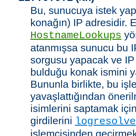
Bu, sunucuya istek yap
konağın) IP adresidir. 
yö
HostnameLookups
atanmışsa sunucu bu I
sorgusu yapacak ve IP 
bulduğu konak ismini y
Bununla birlikte, bu i
yavaşlattığından öneri
isimlerini saptamak için
girdilerini
logresolve
işlemcisinden geçirmek