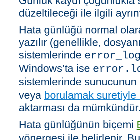
Günlük kaydı çoğunlukla 
düzeltileceği ile ilgili ayrınt
Hata günlüğü normal olar
yazılır (genellikle, dosyan
sistemlerinde
error_lo
Windows’ta ise
error.l
sistemlerinde sunucunun 
veya
borulamak suretiyle
aktarması da mümkündür
Hata günlüğünün biçemi
yönergesi ile belirlenir. B