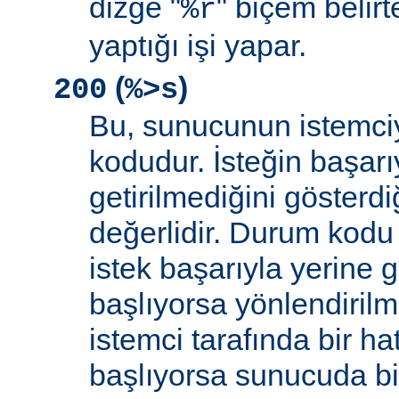
dizge "
" biçem belirt
%r
yaptığı işi yapar.
(
)
200
%>s
Bu, sunucunun istemci
kodudur. İsteğin başarıy
getirilmediğini gösterdiğ
değerlidir. Durum kodu 
istek başarıyla yerine get
başlıyorsa yönlendirilmi
istemci tarafında bir ha
başlıyorsa sunucuda bi