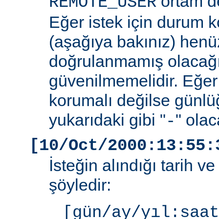
ortam de
REMOTE_USER
Eğer istek için durum 
(aşağıya bakınız) henüz
doğrulanmamış olacağ
güvenilmemelidir. Eğer
korumalı değilse günlü
yukarıdaki gibi "
" olac
-
[10/Oct/2000:13:55:
İsteğin alındığı tarih v
şöyledir:
[gün/ay/yıl:saat