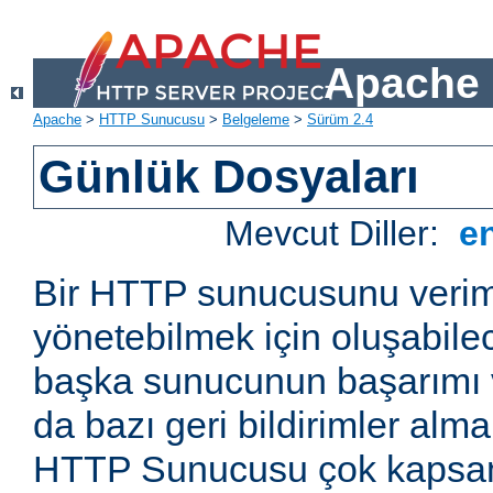
Apache 
Apache
>
HTTP Sunucusu
>
Belgeleme
>
Sürüm 2.4
Günlük Dosyaları
Mevcut Diller:
e
Bir HTTP sunucusunu veriml
yönetebilmek için oluşabile
başka sunucunun başarımı v
da bazı geri bildirimler alm
HTTP Sunucusu çok kapsaml