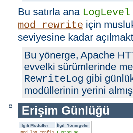
Bu satırla ana
LogLevel
için musl
mod_rewrite
seviyesine kadar açılmakt
Bu yönerge, Apache H
evvelki sürümlerinde me
gibi günlü
RewriteLog
modüllerinin yerini almışt
Erişim Günlüğü
İlgili Modüller
İlgili Yönergeler
mod_log_config
CustomLog