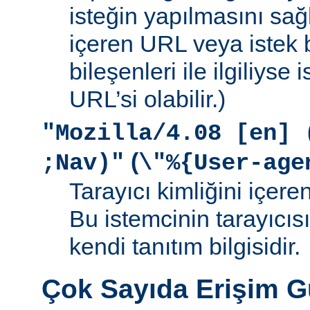
isteğin yapılmasını sağ
içeren URL veya istek b
bileşenleri ile ilgiliyse
URL’si olabilir.)
"Mozilla/4.08 [en] 
(
;Nav)"
\"%{User-age
Tarayıcı kimliğini içere
Bu istemcinin tarayıcıs
kendi tanıtım bilgisidir.
Çok Sayıda Erişim 