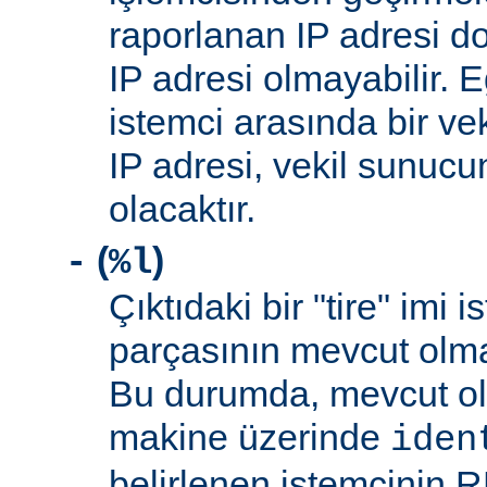
raporlanan IP adresi d
IP adresi olmayabilir. 
istemci arasında bir ve
IP adresi, vekil sunucu
olacaktır.
(
)
-
%l
Çıktıdaki bir "tire" imi i
parçasının mevcut olma
Bu durumda, mevcut ol
makine üzerinde
iden
belirlenen istemcinin R