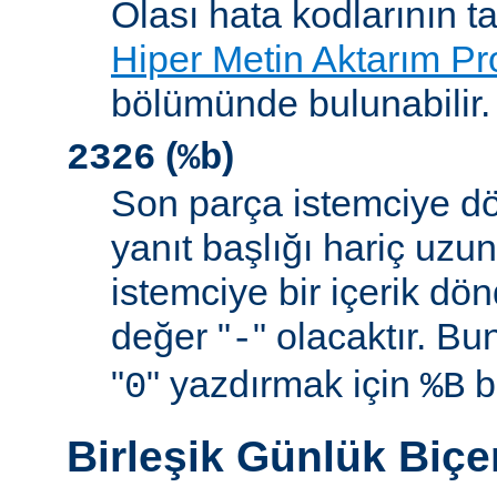
Olası hata kodlarının t
Hiper Metin Aktarım Pr
bölümünde bulunabilir.
(
)
2326
%b
Son parça istemciye d
yanıt başlığı hariç uzu
istemciye bir içerik d
değer "
" olacaktır. B
-
"
" yazdırmak için
be
0
%B
Birleşik Günlük Biç