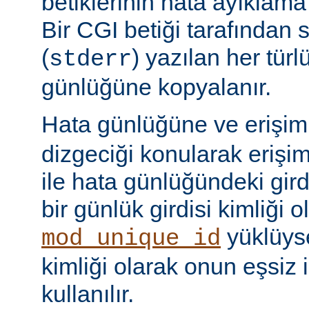
betiklerinin hata ayıklama ç
Bir CGI betiği tarafından 
(
) yazılan her tür
stderr
günlüğüne kopyalanır.
Hata günlüğüne ve erişi
dizgeciği konularak erişi
ile hata günlüğündeki girdi
bir günlük girdisi kimliği ol
yüklüyse
mod_unique_id
kimliği olarak onun eşsiz i
kullanılır.