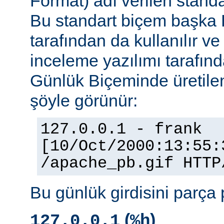
Format) adı verilen stand
Bu standart biçem başka
tarafından da kullanılır v
inceleme yazılımı tarafınd
Günlük Biçeminde üretilen
şöyle görünür:
127.0.0.1 - frank
[10/Oct/2000:13:55:
/apache_pb.gif HTTP
Bu günlük girdisini parça 
(
)
127.0.0.1
%h