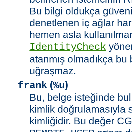
Bu bilgi oldukça güveni
denetlenen iç ağlar ha
hemen asla kullanılmam
yöne
IdentityCheck
atanmış olmadıkça bu 
uğraşmaz.
(
)
frank
%u
Bu, belge isteğinde bu
kimlik doğrulamasıyla 
kimliğidir. Bu değer CGI