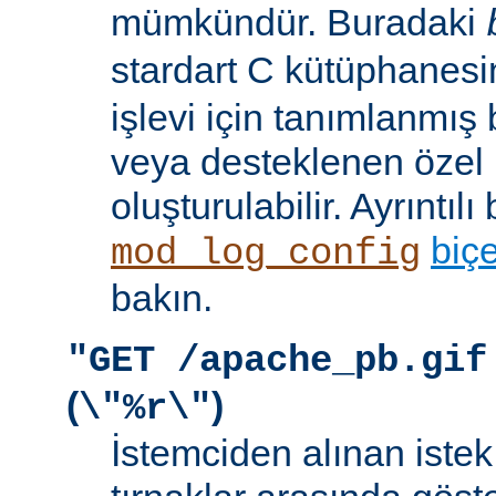
mümkündür. Buradaki
stardart C kütüphanes
işlevi için tanımlanmış 
veya desteklenen özel b
oluşturulabilir. Ayrıntılı 
biç
mod_log_config
bakın.
"GET /apache_pb.gif
(
)
\"%r\"
İstemciden alınan istek s