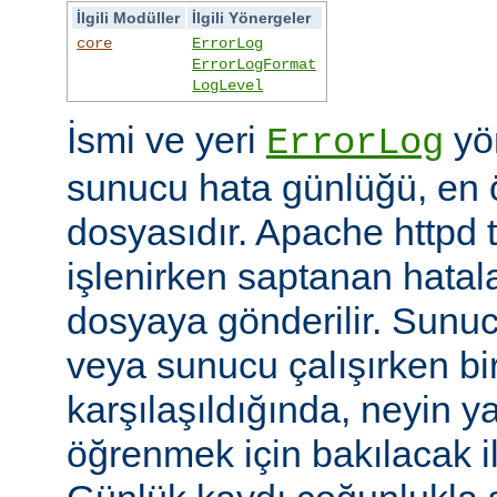
İlgili Modüller
İlgili Yönergeler
core
ErrorLog
ErrorLogFormat
LogLevel
İsmi ve yeri
yön
ErrorLog
sunucu hata günlüğü, en 
dosyasıdır. Apache httpd t
işlenirken saptanan hatalar
dosyaya gönderilir. Sunuc
veya sunucu çalışırken bi
karşılaşıldığında, neyin yan
öğrenmek için bakılacak il