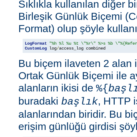
Sıklıkla kullanılan diğer b
Birleşik Günlük Biçemi (
Format) olup şöyle kullanıl
LogFormat
"%h %l %u %t \"%r\" %>s %b \"%{Refe
CustomLog
 log
/
access_log combined
Bu biçem ilaveten 2 alan 
Ortak Günlük Biçemi ile ay
alanların ikisi de
%{
başl
buradaki
, HTTP i
başlık
alanlarından biridir. Bu bi
erişim günlüğü girdisi şöy