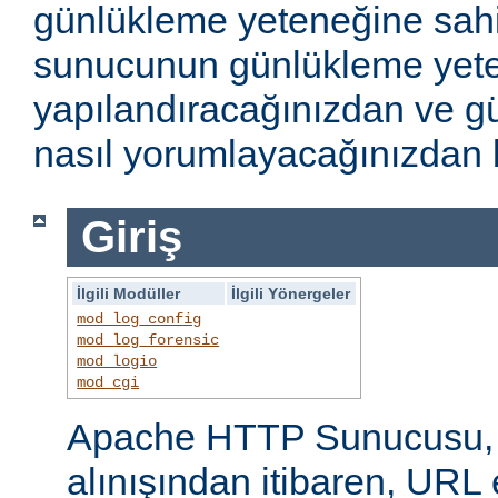
günlükleme yeteneğine sahi
sunucunun günlükleme yete
yapılandıracağınızdan ve gü
nasıl yorumlayacağınızdan b
Giriş
İlgili Modüller
İlgili Yönergeler
mod_log_config
mod_log_forensic
mod_logio
mod_cgi
Apache HTTP Sunucusu, i
alınışından itibaren, URL 