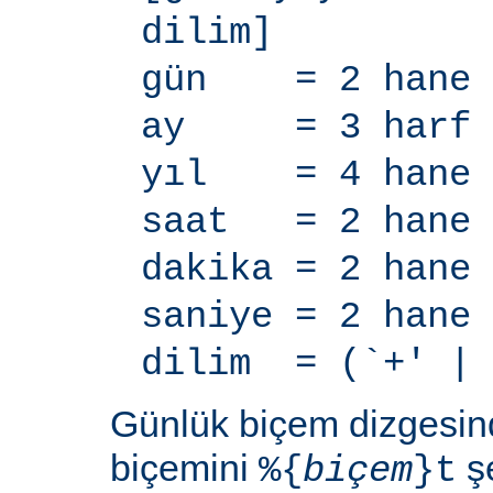
dilim]
gün = 2 hane
ay = 3 harf
yıl = 4 hane
saat = 2 hane
dakika = 2 hane
saniye = 2 hane
dilim = (`+' | 
Günlük biçem dizgesi
biçemini
şe
%{
biçem
}t