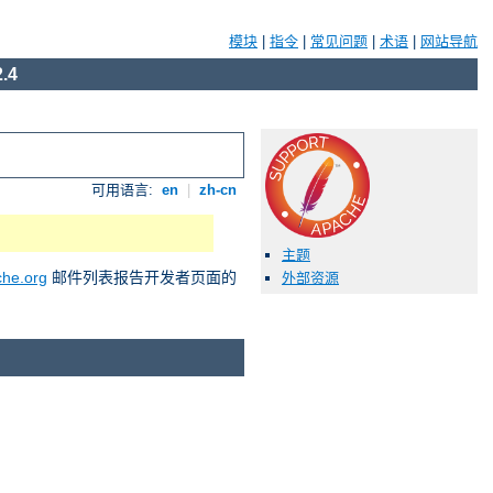
模块
|
指令
|
常见问题
|
术语
|
网站导航
.4
可用语言:
en
|
zh-cn
主题
he.org
邮件列表报告开发者页面的
外部资源