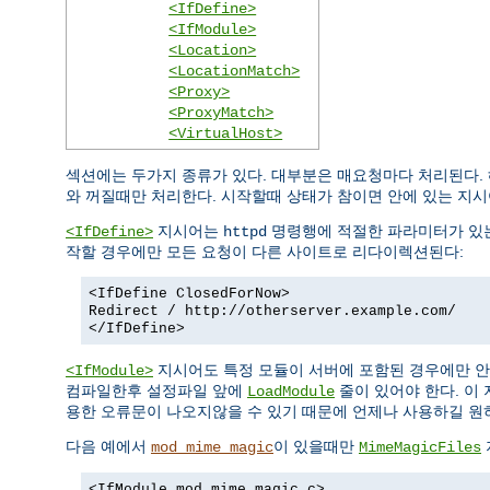
<IfDefine>
<IfModule>
<Location>
<LocationMatch>
<Proxy>
<ProxyMatch>
<VirtualHost>
섹션에는 두가지 종류가 있다. 대부분은 매요청마다 처리된다.
와 꺼질때만 처리한다. 시작할때 상태가 참이면 안에 있는 지시
지시어는
명령행에 적절한 파라미터가 있는
<IfDefine>
httpd
작할 경우에만 모든 요청이 다른 사이트로 리다이렉션된다:
<IfDefine ClosedForNow>
Redirect / http://otherserver.example.com/
</IfDefine>
지시어도 특정 모듈이 서버에 포함된 경우에만 안
<IfModule>
컴파일한후 설정파일 앞에
줄이 있어야 한다. 이
LoadModule
용한 오류문이 나오지않을 수 있기 때문에 언제나 사용하길 원
다음 예에서
이 있을때만
mod_mime_magic
MimeMagicFiles
<IfModule mod_mime_magic.c>