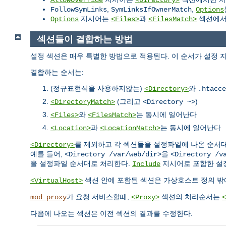
,
,
FollowSymLinks
SymLinksIfOwnerMatch
Options
지시어는
과
섹션에서 
Options
<Files>
<FilesMatch>
섹션들이 결합하는 방법
설정 섹션은 매우 특별한 방법으로 적용된다. 이 순서가 설정 
결합하는 순서는:
(정규표현식을 사용하지않는)
와
<Directory>
.htacce
(그리고
)
<DirectoryMatch>
<Directory ~>
와
는 동시에 일어난다
<Files>
<FilesMatch>
과
는 동시에 일어난다
<Location>
<LocationMatch>
를 제외하고 각 섹션들을 설정파일에 나온 순서대로
<Directory>
예를 들어,
을
<Directory /var/web/dir>
<Directory /v
을 설정파일 순서대로 처리한다.
지시어로 포함한 설
Include
섹션 안에 포함된 섹션은 가상호스트 정의 밖
<VirtualHost>
가 요청 서비스할때,
섹션의 처리순서는
mod_proxy
<Proxy>
<
다음에 나오는 섹션은 이전 섹션의 결과를 수정한다.