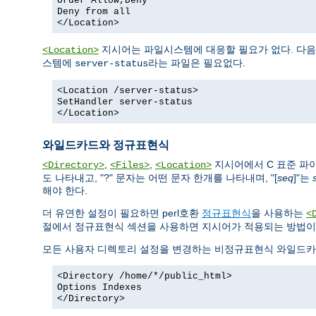
Order Allow,Deny
Deny from all
</Location>
지시어는 파일시스템에 대응할 필요가 없다. 다음
<Location>
스템에
라는 파일은 필요없다.
server-status
<Location /server-status>
SetHandler server-status
</Location>
와일드카드와 정규표현식
,
,
지시어에서 C 표준 
<Directory>
<Files>
<Location>
도 나타내고, "?" 문자는 어떤 문자 한개를 나타내며, "[
seq
]"는
해야 한다.
더 유연한 설정이 필요하면 perl호환
정규표현식
을 사용하는
<
절에서 정규표현식 섹션을 사용하면 지시어가 적용되는 방법이
모든 사용자 디렉토리 설정을 변경하는 비정규표현식 와일드카
<Directory /home/*/public_html>
Options Indexes
</Directory>