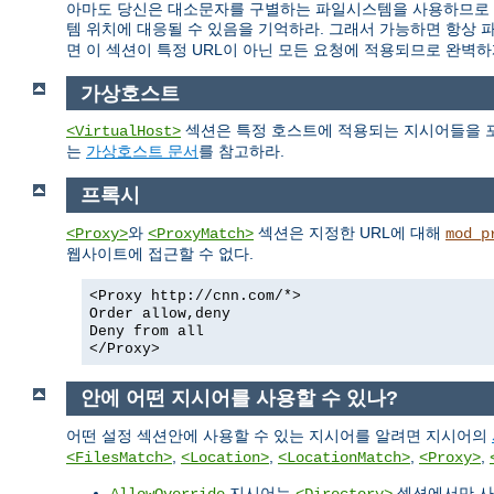
아마도 당신은 대소문자를 구별하는 파일시스템을 사용하므로 이
템 위치에 대응될 수 있음을 기억하라. 그래서 가능하면 항상 
면 이 섹션이 특정 URL이 아닌 모든 요청에 적용되므로 완벽하
가상호스트
섹션은 특정 호스트에 적용되는 지시어들을 포
<VirtualHost>
는
가상호스트 문서
를 참고하라.
프록시
와
섹션은 지정한 URL에 대해
<Proxy>
<ProxyMatch>
mod_p
웹사이트에 접근할 수 없다.
<Proxy http://cnn.com/*>
Order allow,deny
Deny from all
</Proxy>
안에 어떤 지시어를 사용할 수 있나?
어떤 설정 섹션안에 사용할 수 있는 지시어를 알려면 지시어의
,
,
,
,
<FilesMatch>
<Location>
<LocationMatch>
<Proxy>
지시어는
섹션에서만 사
AllowOverride
<Directory>