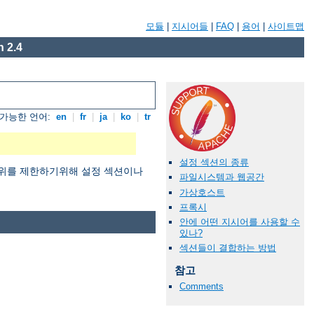
모듈
|
지시어들
|
FAQ
|
용어
|
사이트맵
 2.4
가능한 언어:
en
|
fr
|
ja
|
ko
|
tr
설정 섹션의 종류
용범위를 제한하기위해 설정 섹션이나
파일시스템과 웹공간
가상호스트
프록시
안에 어떤 지시어를 사용할 수
있나?
섹션들이 결합하는 방법
참고
Comments