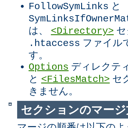
と
FollowSymLinks
SymLinksIfOwnerMa
は、
セ
<Directory>
ファイル
.htaccess
す。
ディレクテ
Options
と
セ
<FilesMatch>
きません。
セクションのマージ
マージの順番は以下のよ