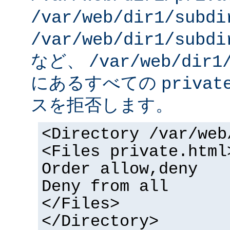
/var/web/dir1/subdi
/var/web/dir1/subdi
など、
/var/web/dir1
にあるすべての
privat
スを拒否します。
<Directory /var/web
<Files private.html
Order allow,deny
Deny from all
</Files>
</Directory>