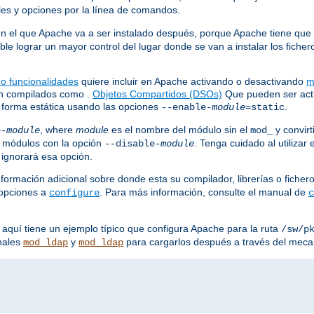
les y opciones por la línea de comandos.
en el que Apache va a ser instalado después, porque Apache tiene que s
le lograr un mayor control del lugar donde se van a instalar los fich
 o funcionalidades
quiere incluir en Apache activando o desactivando
m
án compilados como .
Objetos Compartidos (DSOs)
Que pueden ser acti
 forma estática usando las opciones
.
--enable-
module
=static
, where
module
es el nombre del módulo sin el
y convirt
e-
module
mod_
 módulos con la opción
. Tenga cuidado al utilizar
--disable-
module
 ignorará esa opción.
formación adicional sobre donde esta su compilador, librerías o fiche
 opciones a
. Para más información, consulte el manual de
configure
c
 aquí tiene un ejemplo típico que configura Apache para la ruta
/sw/p
nales
y
para cargarlos después a través del mec
mod_ldap
mod_ldap