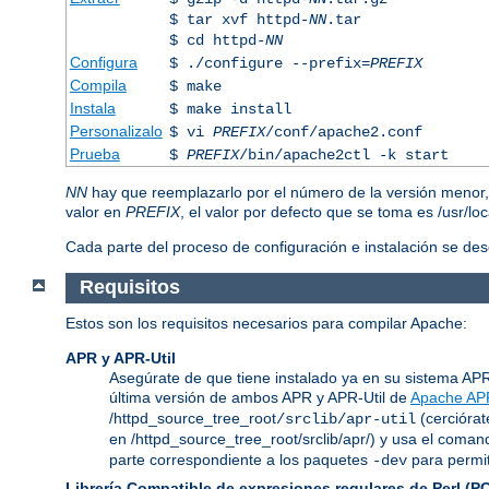
$ tar xvf httpd-
NN
.tar
$ cd httpd-
NN
Configura
$ ./configure --prefix=
PREFIX
Compila
$ make
Instala
$ make install
Personalizalo
$ vi
PREFIX
/conf/apache2.conf
Prueba
$
PREFIX
/bin/apache2ctl -k start
NN
hay que reemplazarlo por el número de la versión menor
valor en
PREFIX
, el valor por defecto que se toma es /usr/lo
Cada parte del proceso de configuración e instalación se de
Requisitos
Estos son los requisitos necesarios para compilar Apache:
APR y APR-Util
Asegúrate de que tiene instalado ya en su sistema APR y
última versión de ambos APR y APR-Util de
Apache AP
/httpd_source_tree_root
(cerciórat
/srclib/apr-util
en /httpd_source_tree_root/srclib/apr/) y usa el coma
parte correspondiente a los paquetes
para permit
-dev
Librería Compatible de expresiones regulares de Perl (P