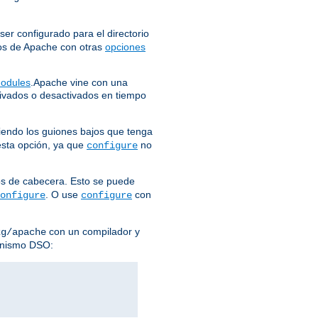
er configurado para el directorio
eros de Apache con otras
opciones
odules
.Apache vine con una
vados o desactivados en tiempo
iendo los guiones bajos que tenga
 esta opción, ya que
no
configure
ros de cabecera. Esto se puede
. O use
con
onfigure
configure
con un compilador y
kg/apache
anismo DSO: