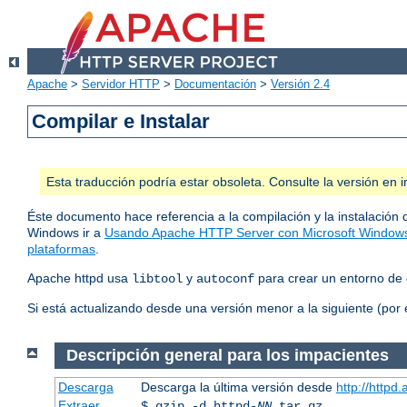
Apache
>
Servidor HTTP
>
Documentación
>
Versión 2.4
Compilar e Instalar
Esta traducción podría estar obsoleta. Consulte la versión e
Éste documento hace referencia a la compilación y la instalación 
Windows ir a
Usando Apache HTTP Server con Microsoft Window
plataformas
.
Apache httpd usa
y
para crear un entorno de 
libtool
autoconf
Si está actualizando desde una versión menor a la siguiente (por 
Descripción general para los impacientes
Descarga
Descarga la última versión desde
http://httpd
Extraer
$ gzip -d httpd-
NN
.tar.gz