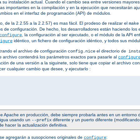
su instalación actual. Cuando el cambio sea entre versiones mayores(
ias importantes en la compilación y en la ejecución que necesitarán a
ambios en el interfaz de programación (API) de módulos.
 de la 2.2.55 a la 2.2.57) es mas fácil. El prodeso de realizar el
make
s de configuración. De hecho, los desarrolladores están haciendo los 
, la configuración al ser ejecutado, o el módulo de la API e
configure
idéntico, un fichero de configuración idéntico, y todos sus mód
igure
rando el archivo de configuración
el directorio
config.nice
de inst
Este archivo contendrá los parámetros exactos para pasarle al
configur
ación de una versión a la siguinete, solo tiene que copiar el archivo
con
acer cualquier cambio que desee, y ejecutarlo :
e Apache en producción, debe siempre probarla antes en un entorno d
ntigua usando un
diferente y un puerto diferente (modificando 
--prefix
 hacer la actualización definitiva.
 se agregarán a susopciones originales de
:
configure