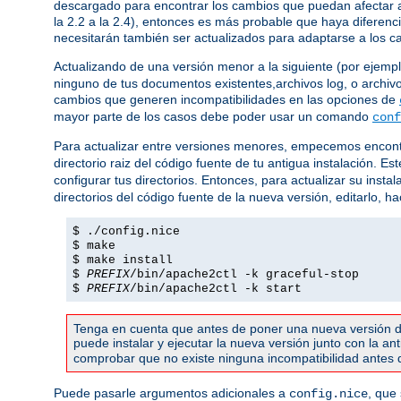
descargado para encontrar los cambios que puedan afectar a 
la 2.2 a la 2.4), entonces es más probable que haya diferenc
necesitarán también ser actualizados para adaptarse a los c
Actualizando de una versión menor a la siguiente (por ejemplo,
ninguno de tus documentos existentes,archivos log, o archivo
cambios que generen incompatibilidades en las opciones de
mayor parte de los casos debe poder usar un comando
conf
Para actualizar entre versiones menores, empecemos encont
directorio raiz del código fuente de tu antigua instalación. 
configurar tus directorios. Entonces, para actualizar su instal
directorios del código fuente de la nueva versión, editarlo, h
$ ./config.nice
$ make
$ make install
$
PREFIX
/bin/apache2ctl -k graceful-stop
$
PREFIX
/bin/apache2ctl -k start
Tenga en cuenta que antes de poner una nueva versión d
puede instalar y ejecutar la nueva versión junto con la a
comprobar que no existe ninguna incompatibilidad antes de
Puede pasarle argumentos adicionales a
, que
config.nice