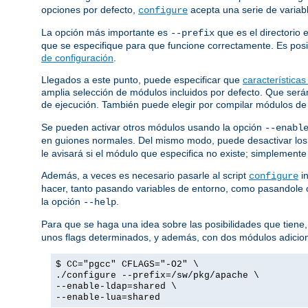
opciones por defecto,
acepta una serie de variab
configure
La opción más importante es
que es el directorio 
--prefix
que se especifique para que funcione correctamente. Es posib
de configuración
.
Llegados a este punto, puede especificar que
características
amplia selección de módulos incluidos por defecto. Que ser
de ejecución. También puede elegir por compilar módulos de
Se pueden activar otros módulos usando la opción
--enabl
en guiones normales. Del mismo modo, puede desactivar los
le avisará si el módulo que especifica no existe; simplemente
Además, a veces es necesario pasarle al script
in
configure
hacer, tanto pasando variables de entorno, como pasandole
la opción
.
--help
Para que se haga una idea sobre las posibilidades que tiene,
unos flags determinados, y además, con dos módulos adicio
$ CC="pgcc" CFLAGS="-O2" \
./configure --prefix=/sw/pkg/apache \
--enable-ldap=shared \
--enable-lua=shared