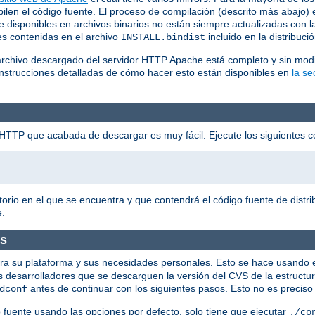
en el código fuente. El proceso de compilación (descrito más abajo) es
disponibles en archivos binarios no están siempre actualizadas con la
nes contenidas en el archivo
incluido en la distribuci
INSTALL.bindist
archivo descargado del servidor HTTP Apache está completo y sin modi
Instrucciones detalladas de cómo hacer esto están disponibles en
la s
he HTTP que acabada de descargar es muy fácil. Ejecute los siguientes
torio en el que se encuentra y que contendrá el código fuente de dist
e.
os
 para su plataforma y sus necesidades personales. Esto se hace usando e
os desarrolladores que se descarguen la versión del CVS de la estructur
antes de continuar con los siguientes pasos. Esto no es preciso p
dconf
go fuente usando las opciones por defecto, solo tiene que ejecutar
./co