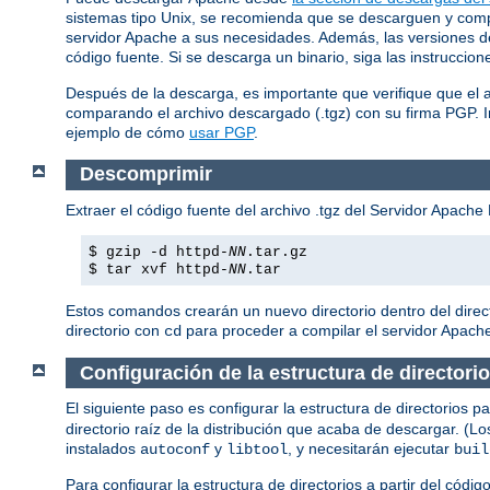
sistemas tipo Unix, se recomienda que se descarguen y compil
servidor Apache a sus necesidades. Además, las versiones de 
código fuente. Si se descarga un binario, siga las instruccio
Después de la descarga, es importante que verifique que el 
comparando el archivo descargado (.tgz) con su firma PGP. 
ejemplo de cómo
usar PGP
.
Descomprimir
Extraer el código fuente del archivo .tgz del Servidor Apac
$ gzip -d httpd-
NN
.tar.gz
$ tar xvf httpd-
NN
.tar
Estos comandos crearán un nuevo directorio dentro del direc
directorio con
para proceder a compilar el servidor Apach
cd
Configuración de la estructura de directori
El siguiente paso es configurar la estructura de directorios
directorio raíz de la distribución que acaba de descargar. (L
instalados
y
, y necesitarán ejecutar
autoconf
libtool
buil
Para configurar la estructura de directorios a partir del códi