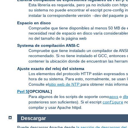
Esta librería es requerida, pero ya no incluido con htt
su sistema no puede encontrar el escript pcre-config i
instalar la correspondiente versión
del paquete pa
-dev
Espacio en disco
Compruebe que tiene disponibles al menos 50 MB de es
necesidad real de espacio en disco varía considerable
no del tamaño de la página web
Systema de compilación ANSI-C
Compruebe que tiene instalado un compilador de ANS
recomendado. Si no tiene instalado el GCC, entonces 
contener la ubicación donde de encuentran las herram
Ajuste exacto del reloj del sistema
Los elementos del protocolo HTTP están expresados segú
hora de su sistema. Para esto, normalmente, se usan
Consulte el
sitio web de NTP
para obtener más informac
Perl 5
[OPCIONAL]
Para algunos de los scripts de soporte como
o
apxs
db
posteriores son suficientes). Si el escript
no
configure
compilar y usar Apache httpd.
Descargar
Puede descargar Apache desde
la sección de descargas del