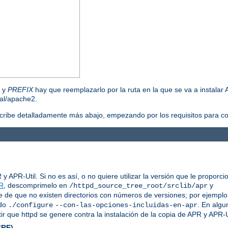
, y
PREFIX
hay que reemplazarlo por la ruta en la que se va a instalar 
cal/apache2.
scribe detalladamente más abajo, empezando por los requisitos para co
 APR-Util. Si no es así, o no quiere utilizar la versión que le proporc
R
, descomprimelo en
y
/httpd_source_tree_root/srclib/apr
e de que no existen directorios con números de versiones; por ejemplo,
ndo
. En algu
./configure
--con-las-opciones-incluidas-en-apr
ir que httpd se genere contra la instalación de la copia de APR y APR-U
CRE)