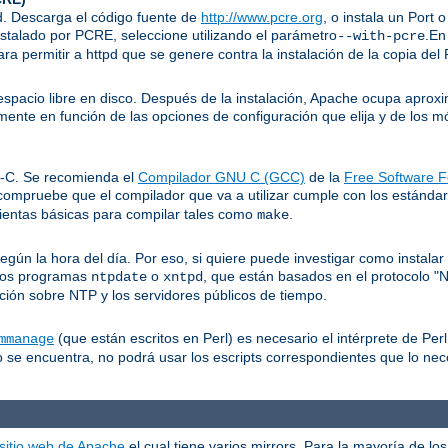
pd. Descarga el código fuente de
http://www.pcre.org
, o instala un Port 
nstalado por PCRE, seleccione utilizando el parámetro
.En
--with-pcre
ra permitir a httpd que se genere contra la instalación de la copia de
pacio libre en disco. Después de la instalación, Apache ocupa apro
mente en función de las opciones de configuración que elija y de los 
I-C. Se recomienda el
Compilador GNU C (GCC)
de la
Free Software F
compruebe que el compilador que va a utilizar cumple con los estánd
ientas básicas para compilar tales como
.
make
n la hora del día. Por eso, si quiere puede investigar como instalar a
 los programas
o
, que están basados en el protocolo "
ntpdate
xntpd
ión sobre NTP y los servidores públicos de tiempo.
(que están escritos en Perl) es necesario el intérprete de Perl
mmanage
 se encuentra, no podrá usar los escripts correspondientes que lo nec
 sitio web de Apache
el cual tiene varios mirrors. Para la mayoría de l