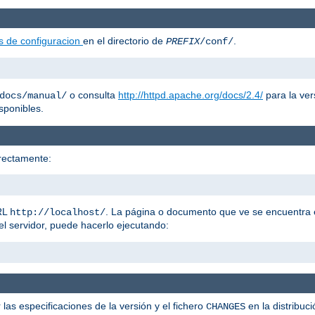
s de configuracion
en el directorio de
.
PREFIX
/conf/
o consulta
http://httpd.apache.org/docs/2.4/
para la ver
docs/manual/
sponibles.
rectamente:
URL
. La página o documento que ve se encuentra
http://localhost/
el servidor, puede hacerlo ejecutando:
 las especificaciones de la versión y el fichero
en la distribuc
CHANGES