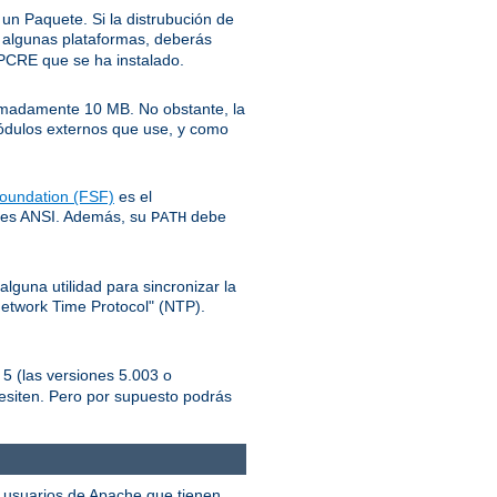
o un Paquete. Si la distrubución de
 algunas plataformas, deberás
l PCRE que se ha instalado.
ximadamente 10 MB. No obstante, la
módulos externos que use, y como
oundation (FSF)
es el
ares ANSI. Además, su
debe
PATH
lguna utilidad para sincronizar la
Network Time Protocol" (NTP).
 5 (las versiones 5.003 o
esiten. Pero por supuesto podrás
os usuarios de Apache que tienen