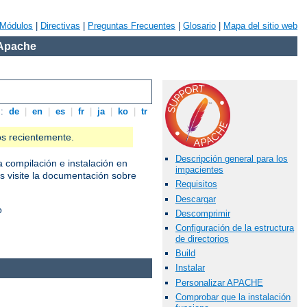
Módulos
|
Directivas
|
Preguntas Frecuentes
|
Glosario
|
Mapa del sitio web
 Apache
s:
de
|
en
|
es
|
fr
|
ja
|
ko
|
tr
os recientemente.
Descripción general para los
a compilación e instalación en
impacientes
as visite la documentación sobre
Requisitos
Descargar
o
Descomprimir
Configuración de la estructura
de directorios
Build
Instalar
Personalizar APACHE
Comprobar que la instalación