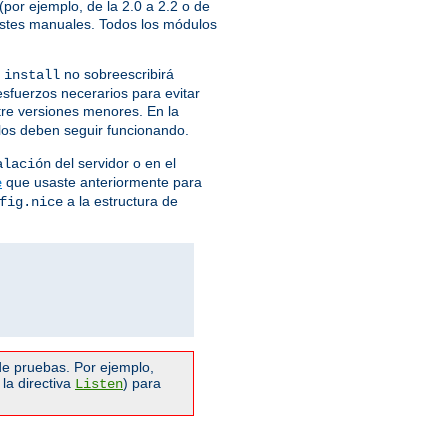
por ejemplo, de la 2.0 a 2.2 o de
justes manuales. Todos los módulos
no sobreescribirá
 install
esfuerzos necerarios para evitar
ntre versiones menores. En la
ulos deben seguir funcionando.
del servidor o en el
alación
que usaste anteriormente para
e
a la estructura de
fig.nice
e pruebas. Por ejemplo,
la directiva
) para
Listen