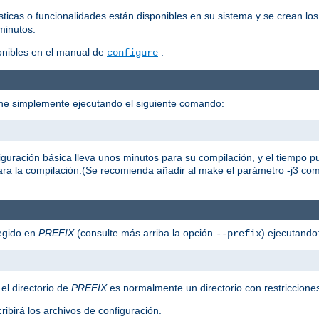
icas o funcionalidades están disponibles en su sistema y se crean lo
minutos.
onibles en el manual de
.
configure
che simplemente ejecutando el siguiente comando:
figuración básica lleva unos minutos para su compilación, y el tiempo
ara la compilación.(Se recomienda añadir al make el parámetro -j3 c
legido en
PREFIX
(consulte más arriba la opción
) ejecutando
--prefix
 el directorio de
PREFIX
es normalmente un directorio con restricciones
ribirá los archivos de configuración.