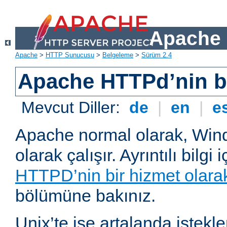
Apache 
Apache
>
HTTP Sunucusu
>
Belgeleme
>
Sürüm 2.4
Apache HTTPd’nin ba
Mevcut Diller:
de
|
en
|
e
Apache normal olarak, Wind
olarak çalışır. Ayrıntılı bilgi 
HTTPD’nin bir hizmet olarak 
bölümüne bakınız.
Unix’te ise artalanda istekl