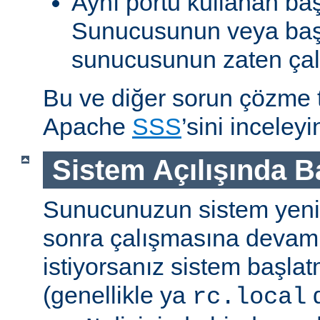
Aynı portu kullanan ba
Sunucusunun veya baş
sunucusunun zaten çal
Bu ve diğer sorun çözme ta
Apache
SSS
’sini inceleyi
Sistem Açılışında 
Sunucunuzun sistem yenid
sonra çalışmasına devam
istiyorsanız sistem başlat
(genellikle ya
d
rc.local