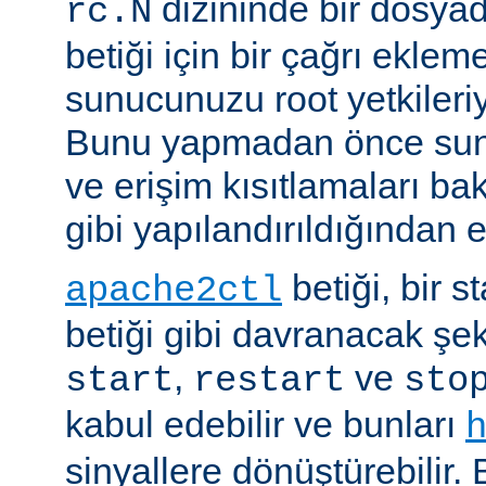
dizininde bir dosyad
rc.N
betiği için bir çağrı eklem
sunucunuzu root yetkileriy
Bunu yapmadan önce sun
ve erişim kısıtlamaları ba
gibi yapılandırıldığından 
betiği, bir s
apache2ctl
betiği gibi davranacak şek
,
ve
start
restart
sto
kabul edebilir ve bunları
sinyallere dönüştürebilir