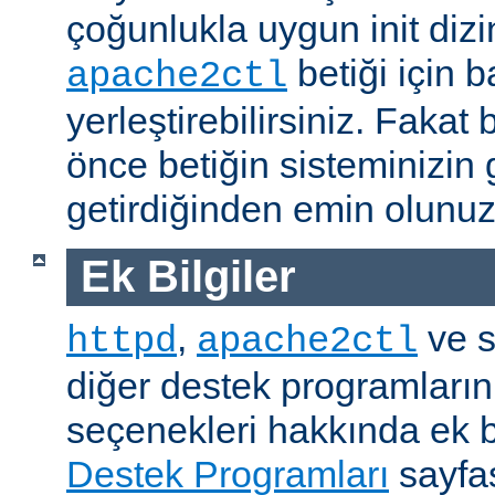
çoğunlukla uygun init dizi
betiği için b
apache2ctl
yerleştirebilirsiniz. Fak
önce betiğin sisteminizin 
getirdiğinden emin olunuz
Ek Bilgiler
,
ve s
httpd
apache2ctl
diğer destek programların
seçenekleri hakkında ek b
Destek Programları
sayfas