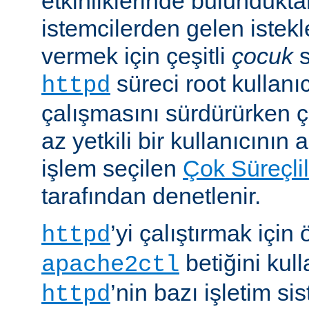
etkinliklerinde bulundukt
istemcilerden gelen istekl
vermek için çeşitli
çocuk
s
süreci root kullanıc
httpd
çalışmasını sürdürürken 
az yetkili bir kullanıcının 
işlem seçilen
Çok Süreçli
tarafından denetlenir.
’yi çalıştırmak için
httpd
betiğini kull
apache2ctl
’nin bazı işletim si
httpd