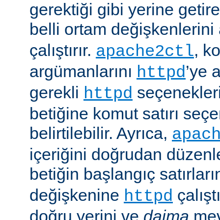
gerektiği gibi yerine getir
belli ortam değişkenlerini
çalıştırır.
, k
apache2ctl
argümanlarını
’ye 
httpd
gerekli
seçenekler
httpd
betiğine komut satırı seçe
belirtilebilir. Ayrıca,
apac
içeriğini doğrudan düzenl
betiğin başlangıç satırlar
değişkenine
çalışt
httpd
doğru yerini ve
daima
mev