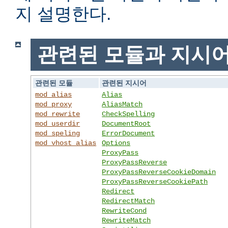
지 설명한다.
관련된 모듈과 지시
관련된 모듈
관련된 지시어
mod_alias
Alias
mod_proxy
AliasMatch
mod_rewrite
CheckSpelling
mod_userdir
DocumentRoot
mod_speling
ErrorDocument
mod_vhost_alias
Options
ProxyPass
ProxyPassReverse
ProxyPassReverseCookieDomain
ProxyPassReverseCookiePath
Redirect
RedirectMatch
RewriteCond
RewriteMatch