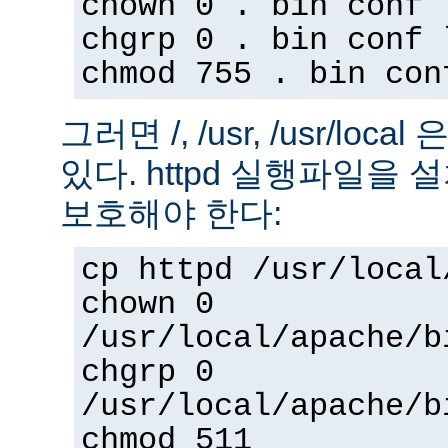
chown 0 . bin conf 
chgrp 0 . bin conf 
chmod 755 . bin con
그러면 /, /usr, /usr/loc
있다. httpd 실행파일을
보호해야 한다:
cp httpd /usr/local
chown 0
/usr/local/apache/b
chgrp 0
/usr/local/apache/b
chmod 511