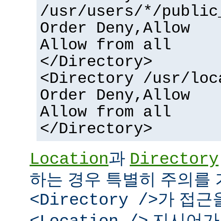
/usr/users/*/public
Order Deny,Allow
Allow from all
</Directory>
<Directory /usr/loc
Order Deny,Allow
Allow from all
</Directory>
과
Location
Directory
하는 경우 특별히 주의를 
가 접근
<Directory />
지시어가 