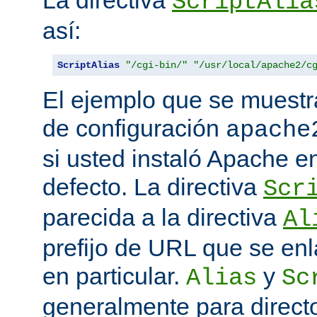
La directiva
ScriptAlia
así:
ScriptAlias
"/cgi-bin/"
"/usr/local/apache2/c
El ejemplo que se muestr
de configuración
apache
si usted instaló Apache e
defecto. La directiva
Scr
parecida a la directiva
Al
prefijo de URL que se enl
en particular.
y
Alias
Sc
generalmente para direct