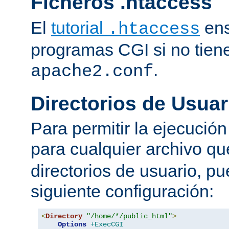
Ficheros .htaccess
El
tutorial
ens
.htaccess
programas CGI si no tien
.
apache2.conf
Directorios de Usuar
Para permitir la ejecuci
para cualquier archivo q
directorios de usuario, pu
siguiente configuración:
<
Directory
"/home/*/public_html"
>
Options
+ExecCGI