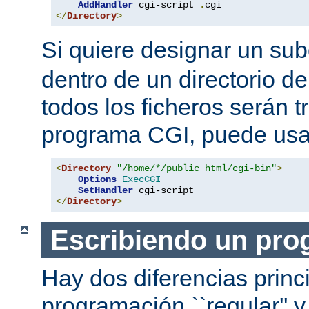
AddHandler
 cgi-script 
.
</
Directory
>
Si quiere designar un sub
dentro de un directorio de
todos los ficheros serán 
programa CGI, puede usar
<
Directory
"/home/*/public_html/cgi-bin"
>
Options
ExecCGI
SetHandler
</
Directory
>
Escribiendo un pro
Hay dos diferencias princ
programación ``regular'' 