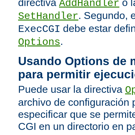
directiva
o l
AddHandler
. Segundo, 
SetHandler
debe estar defin
ExecCGI
.
Options
Usando Options de m
para permitir ejecuc
Puede usar la directiva
O
archivo de configuración 
especificar que se permit
CGI en un directorio en pa