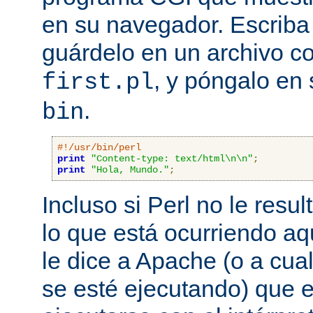
en su navegador. Escriba 
guárdelo en un archivo c
, y póngalo en 
first.pl
.
bin
#!/usr/bin/perl
print
"Content-type: text/html\n\n"
;
print
"Hola, Mundo."
;
Incluso si Perl no le resul
lo que está ocurriendo aq
le dice a Apache (o a cual
se esté ejecutando) que 