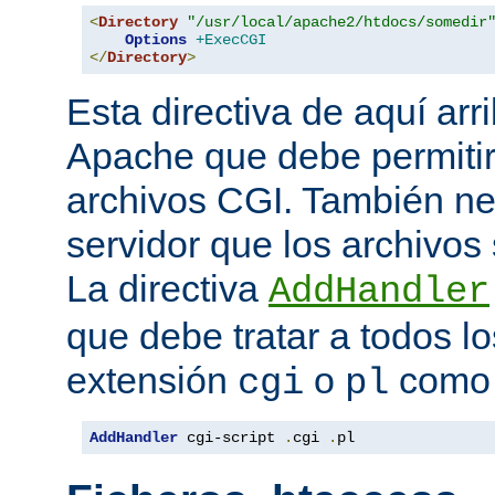
<
Directory
"/usr/local/apache2/htdocs/somedir
Options
+ExecCGI
</
Directory
>
Esta directiva de aquí arri
Apache que debe permitir
archivos CGI. También nec
servidor que los archivos
La directiva
AddHandler
que debe tratar a todos lo
extensión
o
como 
cgi
pl
AddHandler
 cgi-script 
.
cgi 
.
pl