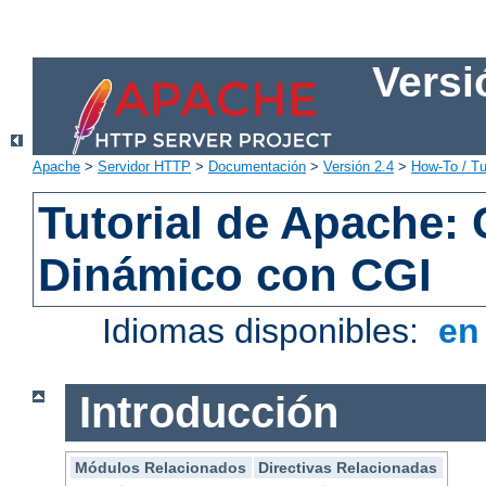
Versi
Apache
>
Servidor HTTP
>
Documentación
>
Versión 2.4
>
How-To / Tu
Tutorial de Apache:
Dinámico con CGI
Idiomas disponibles:
e
Introducción
Módulos Relacionados
Directivas Relacionadas